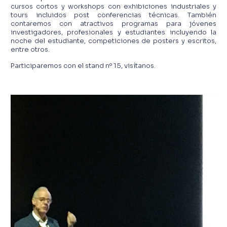
cursos cortos y workshops con exhibiciones industriales y
tours incluidos post conferencias técnicas. También
contaremos con atractivos programas para jóvenes
investigadores, profesionales y estudiantes incluyendo la
noche del estudiante, competiciones de posters y escritos,
entre otros.
Participaremos con el stand nº 15, visítanos.