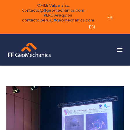
CHILE Valparaíso
contacto@ffgeomechanics.com
PERÚ Arequipa
ES
contacto.peru@ffgeomechanics.com
EN